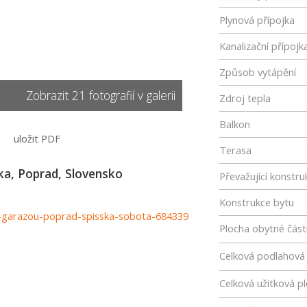
Plynová přípojka
Kanalizační přípojk
Způsob vytápění
Zobrazit 21 fotografií v galerii
Zdroj tepla
Balkon
uložit PDF
Terasa
a, Poprad, Slovensko
Převažující konstru
Konstrukce bytu
-s-garazou-poprad-spisska-sobota-684339
Plocha obytné část
Celková podlahová
Celková užitková p