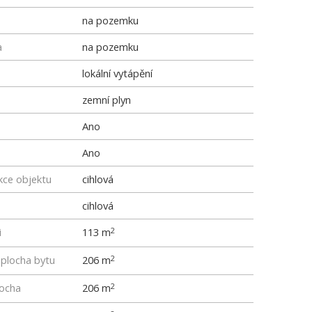
na pozemku
a
na pozemku
lokální vytápění
zemní plyn
Ano
Ano
kce objektu
cihlová
cihlová
i
113 m
2
 plocha bytu
206 m
2
locha
206 m
2