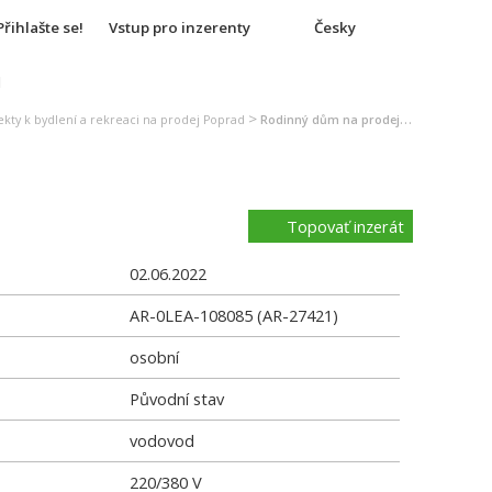
Přihlašte se!
Vstup pro inzerenty
Česky
u
>
kty k bydlení a rekreaci na prodej Poprad
Rodinný dům na prodej Poprad
Topovať inzerát
02.06.2022
AR-0LEA-108085 (AR-27421)
osobní
Původní stav
vodovod
220/380 V