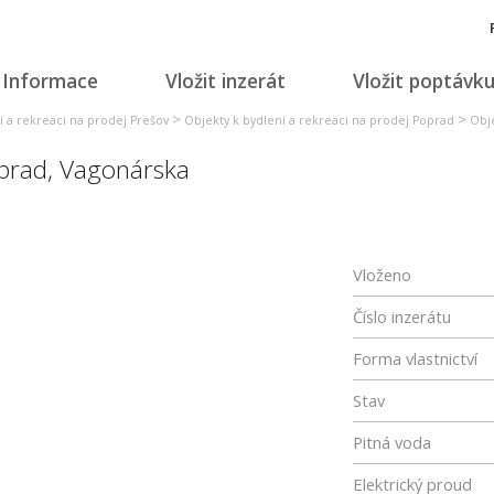
Informace
Vložit inzerát
Vložit poptávk
>
>
í a rekreaci na prodej Prešov
Objekty k bydlení a rekreaci na prodej Poprad
Obje
prad
,
Vagonárska
Vloženo
Číslo inzerátu
Forma vlastnictví
Stav
Pitná voda
Elektrický proud