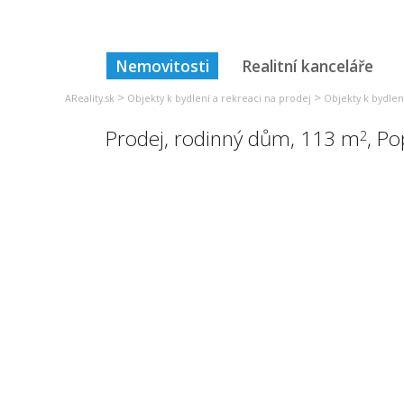
Nemovitosti
Realitní kanceláře
>
>
AReality.sk
Objekty k bydlení a rekreaci na prodej
Objekty k bydlen
Prodej, rodinný dům, 113 m
,
Po
2