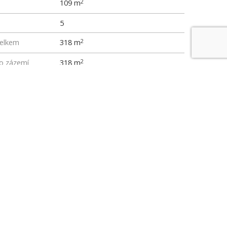
109 m
2
5
elkem
318 m
2
ho zázemí
318 m
2
m
0
p
0
0
ení
0
0
0
0
z půdního fondu
0