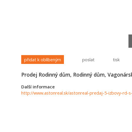
přidat k oblíbeným
poslat
tisk
Prodej Rodinný dům, Rodinný dům, Vagonársk
Další informace
http://www.astonreal.sk/astonreal-predaj-5-izbovy-rd