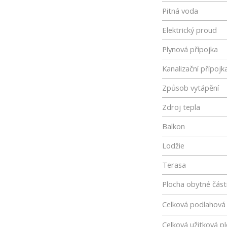
Pitná voda
Elektrický proud
Plynová přípojka
Kanalizační přípojk
Způsob vytápění
Zdroj tepla
Balkon
Lodžie
Terasa
Plocha obytné část
Celková podlahová
Celková užitková p