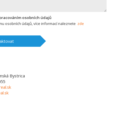
zpracováním osobních údajů
u osobních údajů, více informací naleznete
zde
aktovat
nská Bystrica
055
eal.sk
l.sk