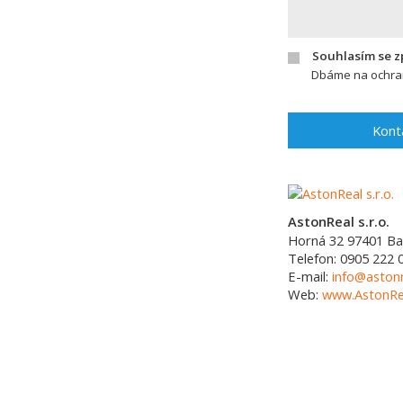
Souhlasím se 
Dbáme na ochran
Kont
AstonReal s.r.o.
Horná 32
97401
Ba
Telefon:
0905 222 
E-mail:
info@astonr
Web:
www.AstonRea