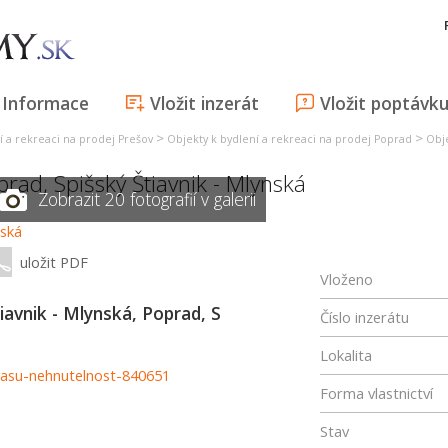
Informace
Vložit inzerát
Vložit poptávk
>
>
í a rekreaci na prodej Prešov
Objekty k bydlení a rekreaci na prodej Poprad
Obje
prad
,
Spišský Štiavnik - Mlynská
Zobrazit 20 fotografií v galerii
uložit PDF
Vloženo
avnik - Mlynská, Poprad, S
Číslo inzerátu
Lokalita
vasu-nehnutelnost-840651
Forma vlastnictví
Stav