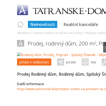
Nemovitosti
Realitní kanceláře
>
>
AReality.sk
Objekty k bydlení a rekreaci na prodej
Objekty k bydlen
Prodej, rodinný dům, 200 m
,
Po
2
přidat k oblíbeným
poslat
tisk
Prodej Rodinný dům, Rodinný dům, Spišský Šti
Další informace
http://www.astonreal.sk/predane-ozvite-sa-predam-aj-