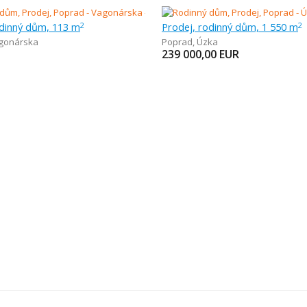
odinný dům, 113 m
Prodej, rodinný dům, 1 550 m
2
2
gonárska
Poprad
,
Úzka
239 000,00
EUR