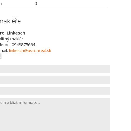
m
0
makléře
rol Linkesch
alitný maklér
lefon: 0948875664
mail:
linkesch@astonreal.sk