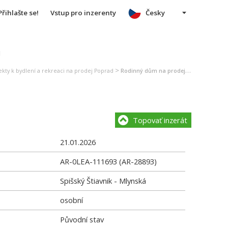
Přihlašte se!
Vstup pro inzerenty
Česky
u
>
kty k bydlení a rekreaci na prodej Poprad
Rodinný dům na prodej Poprad
Topovať inzerát
21.01.2026
AR-0LEA-111693 (AR-28893)
Spišský Štiavnik - Mlynská
osobní
Původní stav