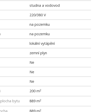
studna a vodovod
220/380 V
na pozemku
a
na pozemku
lokální vytápění
zemní plyn
Ne
Ne
Ne
i
200 m
2
 plocha bytu
889 m
2
locha
889 m
2