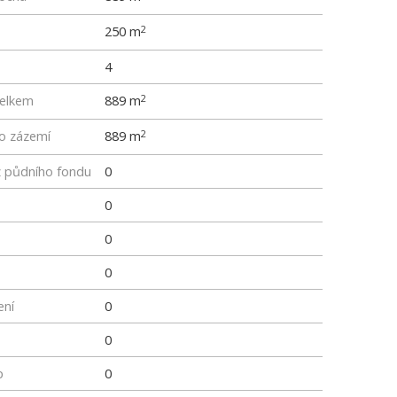
250 m
2
4
elkem
889 m
2
ho zázemí
889 m
2
z půdního fondu
0
0
0
0
ení
0
0
p
0