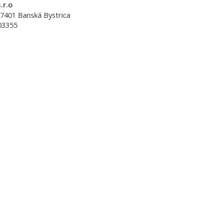
.r.o
7401
Banská Bystrica
03355