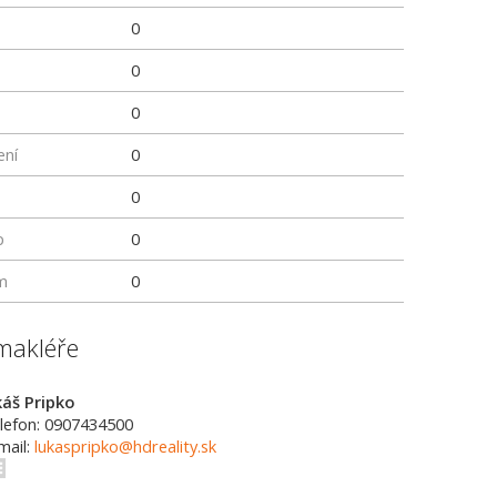
0
0
0
ení
0
0
p
0
m
0
makléře
káš Pripko
lefon: 0907434500
mail:
lukaspripko@hdreality.sk