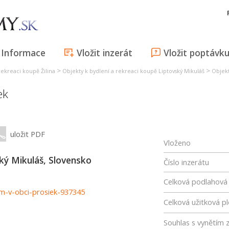
Informace
Vložit inzerát
Vložit poptávk
>
>
rekreaci koupě Žilina
Objekty k bydlení a rekreaci koupě Liptovský Mikuláš
Objekt
ek
uložit PDF
Vloženo
ý Mikuláš, Slovensko
Číslo inzerátu
Celková podlahová
om-v-obci-prosiek-937345
Celková užitková p
Souhlas s vynětím 