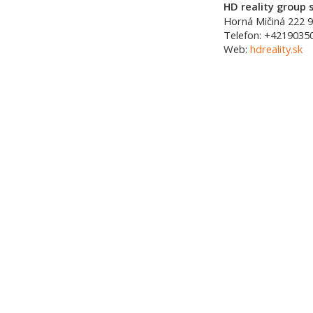
HD reality group s
Horná Mičiná 222
9
Telefon:
+4219035
Web:
hdreality.sk