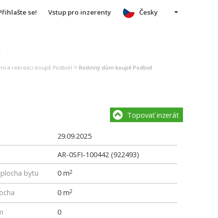
Přihlašte se!
Vstup pro inzerenty
Česky
u
>
ení a rekreaci koupě Podbiel
Rodinný dům koupě Podbiel
Topovať inzerát
29.09.2025
AR-0SFI-100442 (922493)
 plocha bytu
0 m
2
locha
0 m
2
m
0