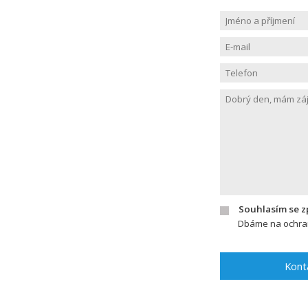
Souhlasím se 
Dbáme na ochran
Kont