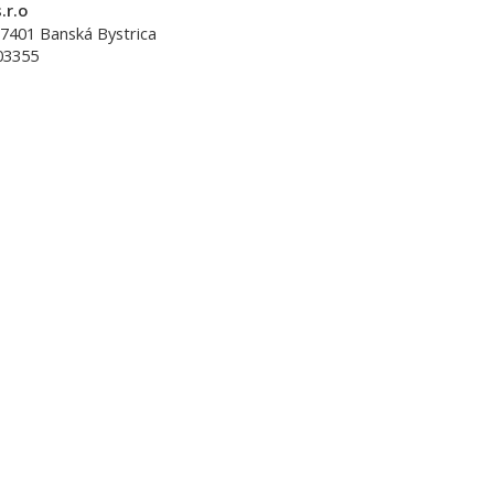
.r.o
7401
Banská Bystrica
03355