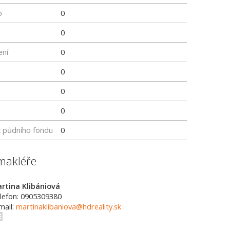
p
0
0
ení
0
0
0
0
z půdního fondu
0
makléře
rtina Klibániová
lefon: 0905309380
mail:
martinaklibaniova@hdreality.sk