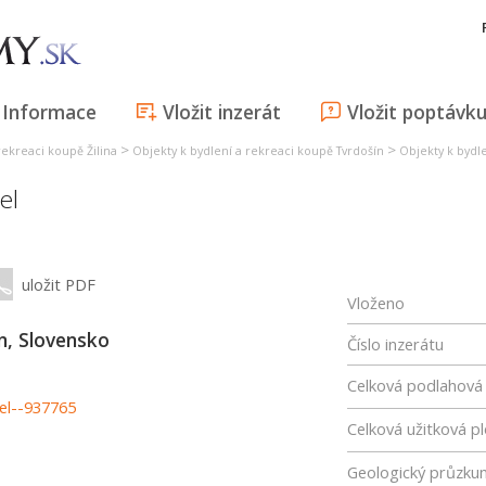
Informace
Vložit inzerát
Vložit poptávk
>
>
rekreaci koupě Žilina
Objekty k bydlení a rekreaci koupě Tvrdošín
Objekty k bydl
el
uložit PDF
Vloženo
n, Slovensko
Číslo inzerátu
Celková podlahová
el--937765
Celková užitková p
Geologický průzku