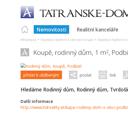
Nemovitosti
Realitní kanceláře
>
>
AReality.sk
Objekty k bydlení a rekreaci koupě
Objekty k bydlení a 
Koupě, rodinný dům, 1 m
,
Podbi
2
přidat k oblíbeným
poslat
tisk
Hledáme Rodinný dům, Rodinný dům, Tvrdoší
Další informace
http://www.hdreality.sk/kupa-rodinny-dom-v-obci-podbi