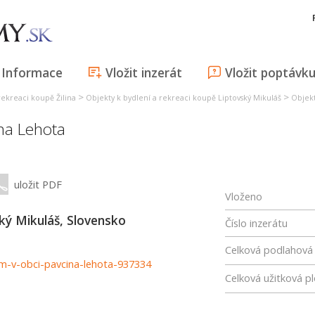
Informace
Vložit inzerát
Vložit poptávk
>
>
rekreaci koupě Žilina
Objekty k bydlení a rekreaci koupě Liptovský Mikuláš
Objekt
na Lehota
uložit PDF
Vloženo
ý Mikuláš, Slovensko
Číslo inzerátu
Celková podlahová
om-v-obci-pavcina-lehota-937334
Celková užitková p