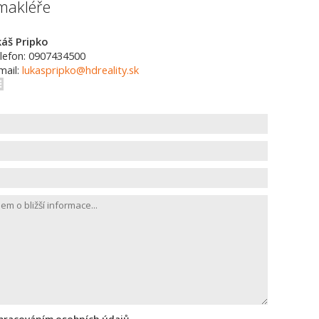
makléře
káš Pripko
lefon: 0907434500
mail:
lukaspripko@hdreality.sk