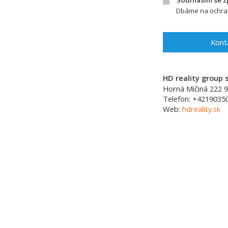
Souhlasím se 
Dbáme na ochran
Kont
HD reality group s
Horná Mičiná 222
9
Telefon:
+4219035
Web:
hdreality.sk