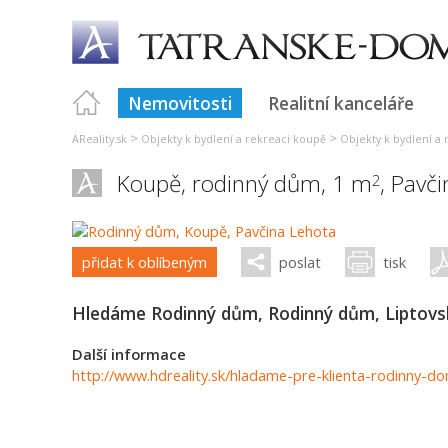
Nemovitosti
Realitní kanceláře
>
>
AReality.sk
Objekty k bydlení a rekreaci koupě
Objekty k bydlení a 
Koupě, rodinný dům, 1 m
,
Pavči
2
přidat k oblíbeným
poslat
tisk
Hledáme Rodinný dům, Rodinný dům, Liptovsk
Další informace
http://www.hdreality.sk/hladame-pre-klienta-rodinny-d