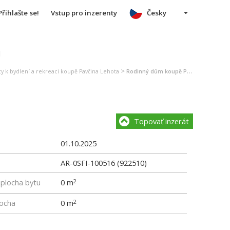
Přihlašte se!
Vstup pro inzerenty
Česky
u
>
y k bydlení a rekreaci koupě Pavčina Lehota
Rodinný dům koupě Pavčina Lehota
Topovať inzerát
01.10.2025
AR-0SFI-100516 (922510)
 plocha bytu
0 m
2
locha
0 m
2