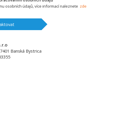
zpracováním osobních údajů
u osobních údajů, více informací naleznete
zde
aktovat
.r.o
7401
Banská Bystrica
03355