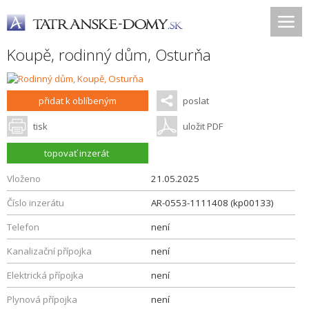
Koupě, rodinný dům,
Osturňa
přidat k oblíbeným
poslat
tisk
uložit PDF
topovať inzerát
Vloženo
21.05.2025
Číslo inzerátu
AR-0553-1111408 (kp00133)
Telefon
není
Kanalizační přípojka
není
Elektrická přípojka
není
Plynová přípojka
není