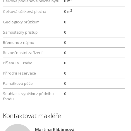
Celková podlahová plocha bytu
0 m
2
Celková užitková plocha
0 m
Geologický průzkum
0
Samostatný přístup
0
Břemeno z nájmu
0
Bezpečnostní zařízení
0
Příjem TV + rádio
0
Přírodní rezervace
0
Památková péče
0
Souhlas s vynětím z půdního
0
fondu
Kontaktovat makléře
Martina Klibániová