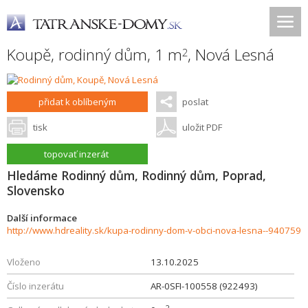
Koupě, rodinný dům, 1 m
,
Nová Lesná
2
přidat k oblíbeným
poslat
tisk
uložit PDF
topovať inzerát
Hledáme Rodinný dům, Rodinný dům, Poprad,
Slovensko
Další informace
http://www.hdreality.sk/kupa-rodinny-dom-v-obci-nova-lesna--940759
Vloženo
13.10.2025
Číslo inzerátu
AR-0SFI-100558 (922493)
2