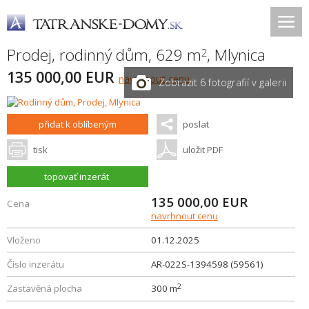
Prodej, rodinný dům, 629 m
,
Mlynica
2
135 000,00 EUR
navrhnout cenu
Zobrazit 6 fotografií v galerii
přidat k oblíbeným
poslat
tisk
uložit PDF
topovať inzerát
135 000,00
EUR
Cena
navrhnout cenu
Vloženo
01.12.2025
Číslo inzerátu
AR-022S-1394598 (59561)
2
Zastavěná plocha
300 m