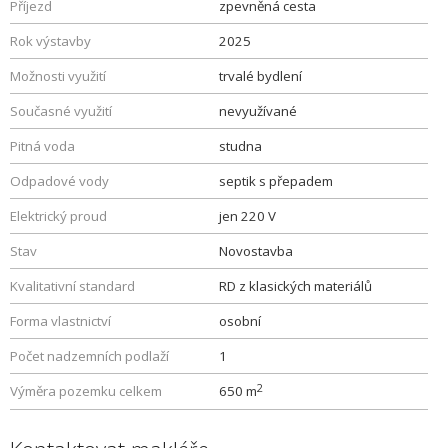
Příjezd
zpevněná cesta
Rok výstavby
2025
Možnosti využití
trvalé bydlení
Současné využití
nevyužívané
Pitná voda
studna
Odpadové vody
septik s přepadem
Elektrický proud
jen 220 V
Stav
Novostavba
Kvalitativní standard
RD z klasických materiálů
Forma vlastnictví
osobní
Počet nadzemních podlaží
1
2
Výměra pozemku celkem
650 m