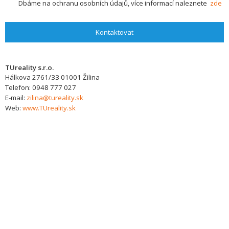
Dbáme na ochranu osobních údajů, více informací naleznete
zde
Kontaktovat
TUreality s.r.o.
Hálkova 2761/33
01001
Žilina
Telefon:
0948 777 027
E-mail:
zilina@tureality.sk
Web:
www.TUreality.sk