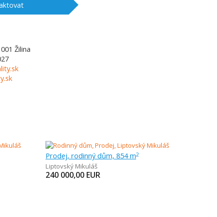
aktovat
1001
Žilina
027
lity.sk
y.sk
Prodej, rodinný dům, 854 m
2
Liptovský Mikuláš
240 000,00
EUR