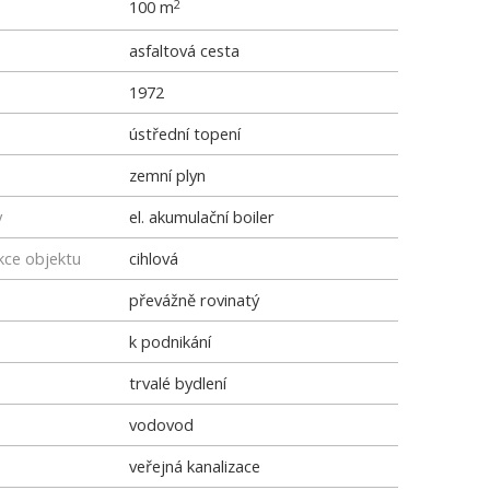
100 m
2
asfaltová cesta
1972
ústřední topení
zemní plyn
y
el. akumulační boiler
kce objektu
cihlová
převážně rovinatý
k podnikání
trvalé bydlení
vodovod
veřejná kanalizace