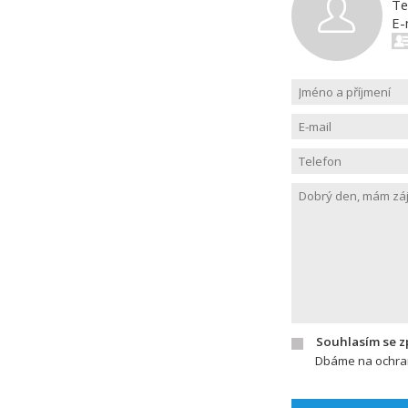
Te
E-
Souhlasím se 
Dbáme na ochran