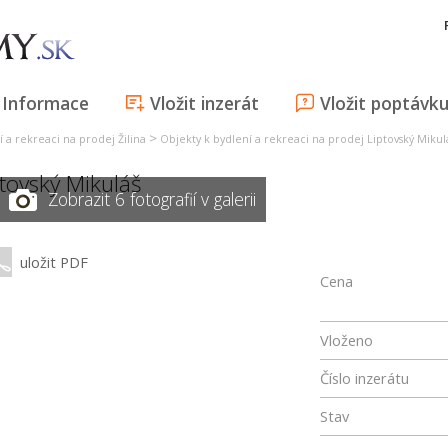
Informace
Vložit inzerát
Vložit poptávk
>
 a rekreaci na prodej Žilina
Objekty k bydlení a rekreaci na prodej Liptovský Mikul
ptovský Mikuláš
Zobrazit 6 fotografií v galerii
uložit PDF
Cena
Vloženo
Číslo inzerátu
Stav