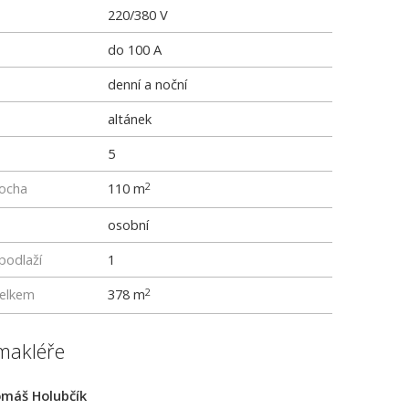
220/380 V
do 100 A
denní a noční
altánek
5
locha
110 m
2
osobní
podlaží
1
elkem
378 m
2
makléře
máš Holubčík