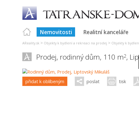
Nemovitosti
Realitní kanceláře
>
>
AReality.sk
Objekty k bydlení a rekreaci na prodej
Objekty k bydlení
Prodej, rodinný dům, 110 m
,
Li
2
přidat k oblíbeným
poslat
tisk