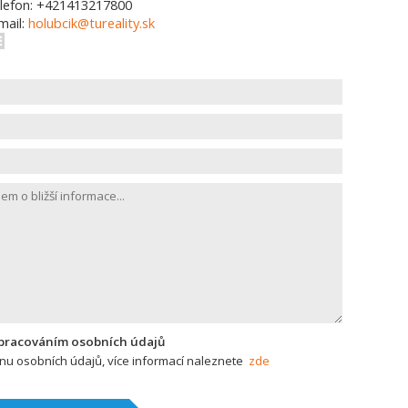
lefon: +421413217800
mail:
holubcik@tureality.sk
zpracováním osobních údajů
u osobních údajů, více informací naleznete
zde