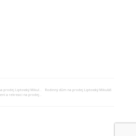
Venkovský dům na prodej Liptovský Mikuláš
Rodinný dům na prodej Liptovský Mikuláš
Jiný objekt k bydlení a rekreaci na prodej Liptovský Mikuláš