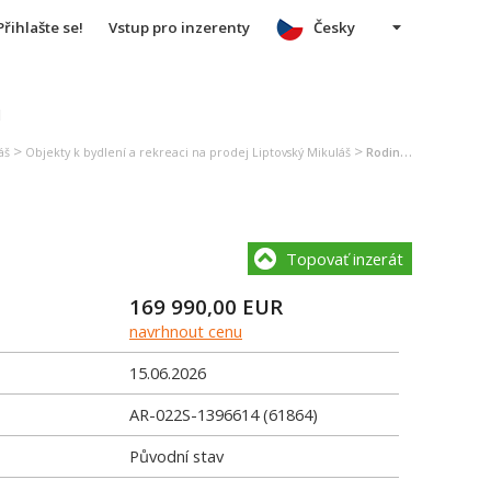
Přihlašte se!
Vstup pro inzerenty
Česky
u
>
>
áš
Objekty k bydlení a rekreaci na prodej Liptovský Mikuláš
Rodinný dům na prodej Liptovský Mikuláš
Topovať inzerát
169 990,00
EUR
navrhnout cenu
15.06.2026
AR-022S-1396614 (61864)
Původní stav