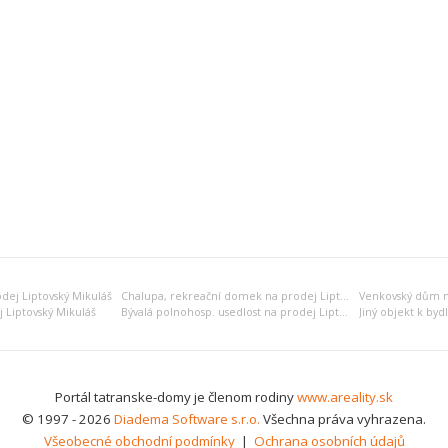
dej Liptovský Mikuláš
Chalupa, rekreační domek na prodej Liptovský Mikuláš
j Liptovský Mikuláš
Bývalá polnohosp. usedlost na prodej Liptovský Mikuláš
Portál tatranske-domy je členom rodiny
www.areality.sk
© 1997 - 2026
Diadema Software s.r.o.
Všechna práva vyhrazena.
Všeobecné obchodní podmínky
|
Ochrana osobních údajů