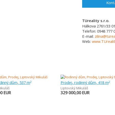
Kont
TUreality s.r.o.
Hálkova 2761/33
0
Telefon:
0948 777 
E-mail:
zilina@turea
Web:
www.TUrealit
odinný dům, 537 m
Prodej, rodinný dům, 418 m
2
2
ikuláš
Liptovský Mikuláš
00
EUR
329 000,00
EUR