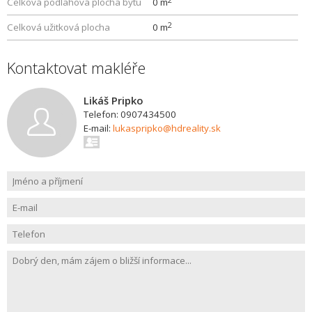
Celková podlahová plocha bytu
0 m
2
Celková užitková plocha
0 m
Kontaktovat makléře
Likáš Pripko
Telefon: 0907434500
E-mail:
lukaspripko@hdreality.sk