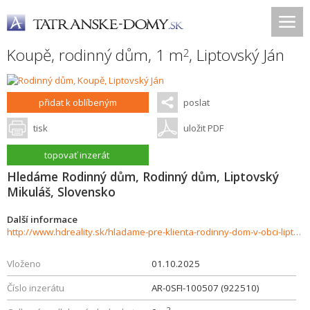
Koupě, rodinný dům, 1 m
,
Liptovský Ján
2
přidat k oblíbeným
poslat
tisk
uložit PDF
topovať inzerát
Hledáme Rodinný dům, Rodinný dům, Liptovský
Mikuláš, Slovensko
Další informace
http://www.hdreality.sk/hladame-pre-klienta-rodinny-dom-v-obci-liptovsky-jan-937323
Vloženo
01.10.2025
Číslo inzerátu
AR-0SFI-100507 (922510)
2