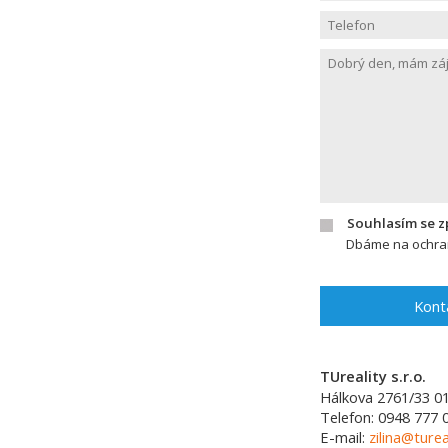
Souhlasím se 
Dbáme na ochran
Kont
TUreality s.r.o.
Hálkova 2761/33
0
Telefon:
0948 777 
E-mail:
zilina@turea