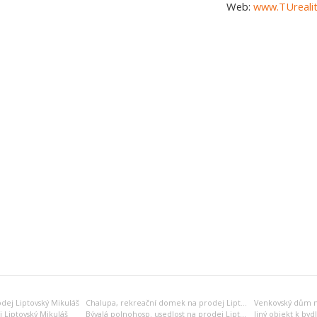
Web:
www.TUrealit
dej Liptovský Mikuláš
Chalupa, rekreační domek na prodej Liptovský Mikuláš
j Liptovský Mikuláš
Bývalá polnohosp. usedlost na prodej Liptovský Mikuláš