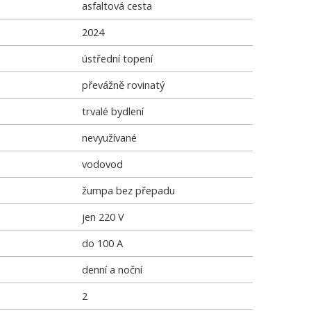
asfaltová cesta
2024
ústřední topení
převážně rovinatý
trvalé bydlení
nevyužívané
vodovod
žumpa bez přepadu
jen 220 V
do 100 A
denní a noční
2