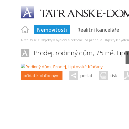
Nemovitosti
Realitní kanceláře
>
>
AReality.sk
Objekty k bydlení a rekreaci na prodej
Objekty k bydlení
Prodej, rodinný dům, 75 m
,
Lipt
2
přidat k oblíbeným
poslat
tisk