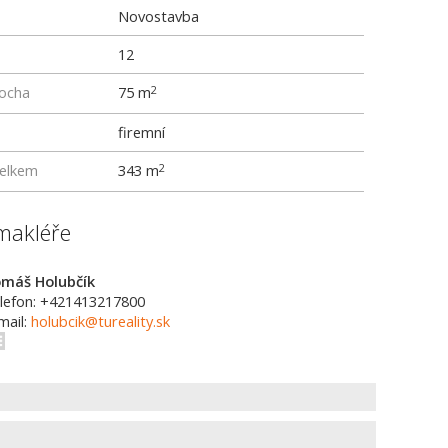
Novostavba
12
locha
75 m
2
firemní
elkem
343 m
2
makléře
máš Holubčík
lefon: +421413217800
mail:
holubcik@tureality.sk