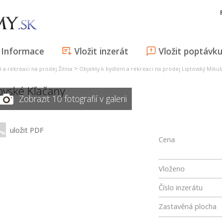
Informace
Vložit inzerát
Vložit poptávk
>
 a rekreaci na prodej Žilina
Objekty k bydlení a rekreaci na prodej Liptovský Mikul
ovské Kľačany
Zobrazit 10 fotografií v galerii
uložit PDF
Cena
Vloženo
Číslo inzerátu
Zastavěná plocha