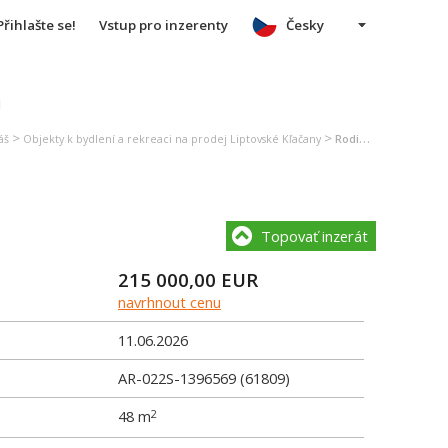
Přihlašte se!
Vstup pro inzerenty
Česky
u
>
>
áš
Objekty k bydlení a rekreaci na prodej Liptovské Kľačany
Rodinný dům na prodej Liptovské Kľačany
Topovať inzerát
215 000,00
EUR
navrhnout cenu
11.06.2026
AR-022S-1396569 (61809)
48 m
2