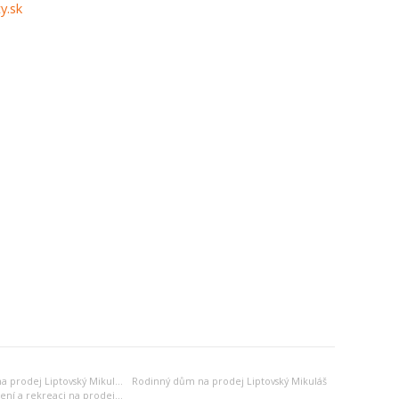
y.sk
Venkovský dům na prodej Liptovský Mikuláš
Rodinný dům na prodej Liptovský Mikuláš
Jiný objekt k bydlení a rekreaci na prodej Liptovský Mikuláš