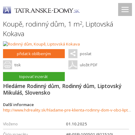
Koupě, rodinný dům, 1 m
,
Liptovská
2
Kokava
přidat k oblíbeným
poslat
tisk
uložit PDF
topovať inzerát
Hledáme Rodinný dům, Rodinný dům, Liptovský
Mikuláš, Slovensko
Další informace
http://www.hdreality.sk/hladame-pre-klienta-rodinny-dom-v-obci-liptovska-kokava-937309
Vloženo
01.10.2025
Číslo inzerátu
AR-0SFI-100501 (922510)