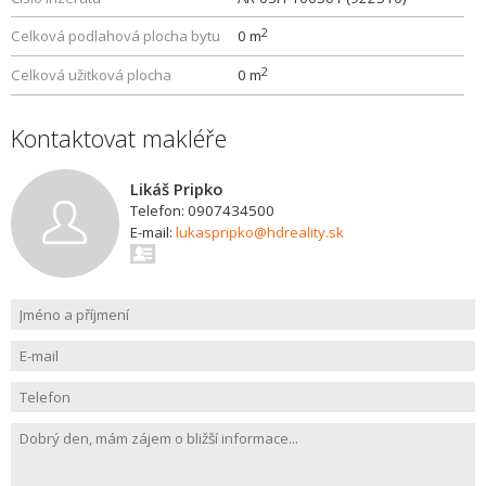
2
Celková podlahová plocha bytu
0 m
2
Celková užitková plocha
0 m
Kontaktovat makléře
Likáš Pripko
Telefon: 0907434500
E-mail:
lukaspripko@hdreality.sk