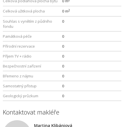
Celková podlahová plocha bytu
0 m
2
Celková užitková plocha
0 m
Souhlas s vynětím z půdního
0
fondu
Památková péče
0
Přírodní rezervace
0
Příjem TV + rádio
0
Bezpečnostní zařízení
0
Břemeno z nájmu
0
Samostatný přístup
0
Geologický průzkum
0
Kontaktovat makléře
Martina Klibániová