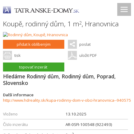
Koupě, rodinný dům, 1 m
,
Hranovnica
2
přidat k oblíbeným
poslat
tisk
uložit PDF
topovať inzerát
Hledáme Rodinný dům, Rodinný dům, Poprad,
Slovensko
Další informace
http://www.hdreality.sk/kupa-rodinny-dom-v-obci-hranovnica--940575
Vloženo
13.10.2025
Číslo inzerátu
AR-0SFI-100548 (922493)
2