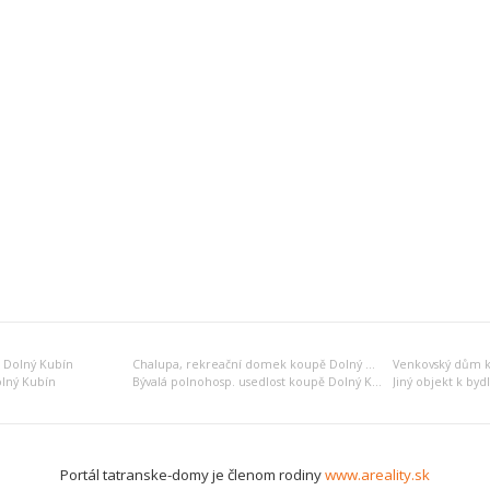
 Dolný Kubín
Chalupa, rekreační domek koupě Dolný Kubín
Venkovský dům k
olný Kubín
Bývalá polnohosp. usedlost koupě Dolný Kubín
Portál tatranske-domy je členom rodiny
www.areality.sk