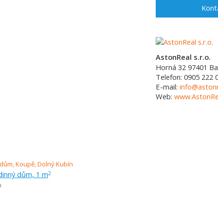
Kont
AstonReal s.r.o.
Horná 32
97401
Ba
Telefon:
0905 222 
E-mail:
info@astonr
Web:
www.AstonRea
dinný dům, 1 m
2
n