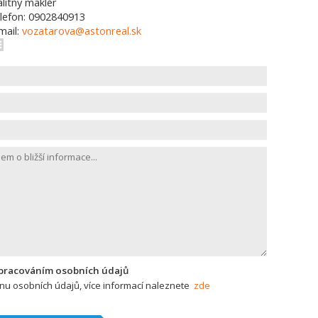
alitný maklér
lefon: 0902840913
mail:
vozatarova@astonreal.sk
zpracováním osobních údajů
u osobních údajů, více informací naleznete
zde