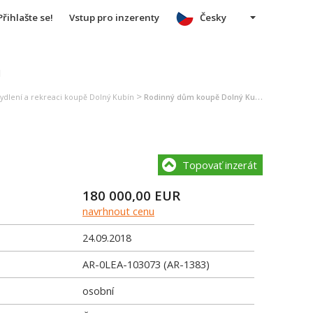
Přihlašte se!
Vstup pro inzerenty
Česky
u
>
bydlení a rekreaci koupě Dolný Kubín
Rodinný dům koupě Dolný Kubín
Topovať inzerát
180 000,00
EUR
navrhnout cenu
24.09.2018
AR-0LEA-103073 (AR-1383)
osobní