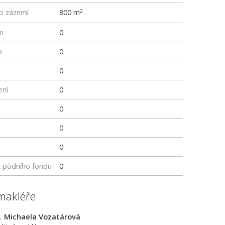
ho zázemí
800 m
2
m
0
p
0
0
ení
0
0
0
0
z půdního fondu
0
makléře
. Michaela Vozatárová