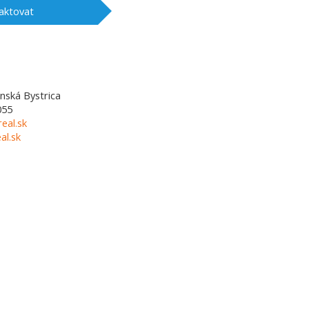
aktovat
nská Bystrica
055
eal.sk
l.sk