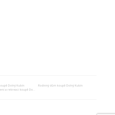
oupě Dolný Kubín
Rodinný dům koupě Dolný Kubín
Jiný objekt k bydlení a rekreaci koupě Dolný Kubín