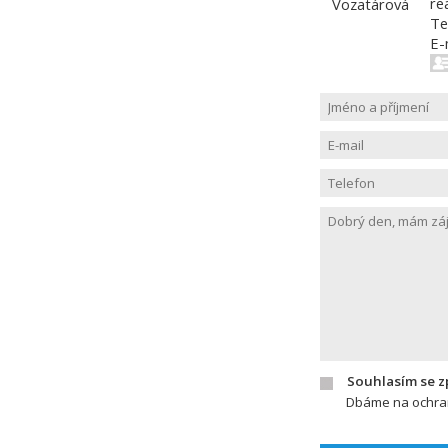
re
Te
E-
Souhlasím se 
Dbáme na ochran