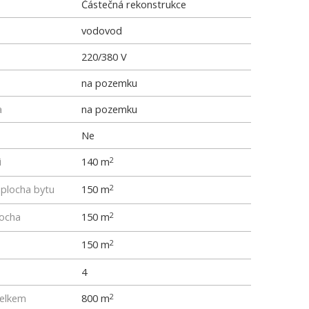
Částečná rekonstrukce
vodovod
220/380 V
na pozemku
a
na pozemku
Ne
i
140 m
2
 plocha bytu
150 m
2
locha
150 m
2
150 m
2
4
elkem
800 m
2