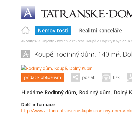
Nemovitosti
Realitní kanceláře
>
>
AReality.sk
Objekty k bydlení a rekreaci koupě
Objekty k bydlení a 
Koupě, rodinný dům, 140 m
,
Do
2
přidat k oblíbeným
poslat
tisk
Hledáme Rodinný dům, Rodinný dům, Dolný K
Další informace
http://www.astonreal.sk/surne-kupim-rodinny-dom-v-ok