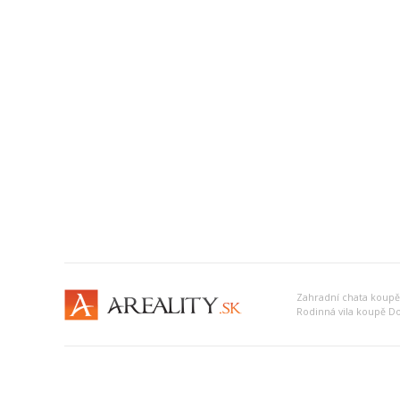
Zahradní chata koupě
Rodinná vila koupě D