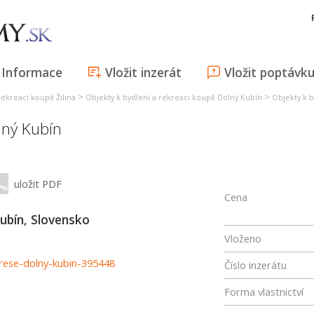
Informace
Vložit inzerát
Vložit poptávk
>
>
rekreaci koupě Žilina
Objekty k bydlení a rekreaci koupě Dolný Kubín
Objekty k 
lný Kubín
uložit PDF
Cena
ubín, Slovensko
Vloženo
rese-dolny-kubin-395448
Číslo inzerátu
Forma vlastnictví