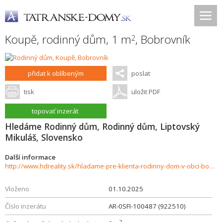
Koupě, rodinný dům, 1 m
,
Bobrovník
2
přidat k oblíbeným
poslat
tisk
uložit PDF
topovať inzerát
Hledáme Rodinný dům, Rodinný dům, Liptovský
Mikuláš, Slovensko
Další informace
http://www.hdreality.sk/hladame-pre-klienta-rodinny-dom-v-obci-bobrovnik-937256
Vloženo
01.10.2025
Číslo inzerátu
AR-0SFI-100487 (922510)
2