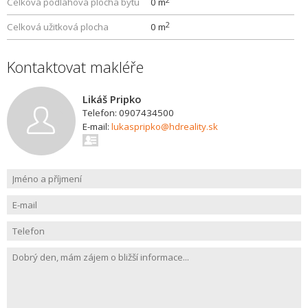
Celková podlahová plocha bytu
0 m
2
Celková užitková plocha
0 m
Kontaktovat makléře
Likáš Pripko
Telefon: 0907434500
E-mail:
lukaspripko@hdreality.sk