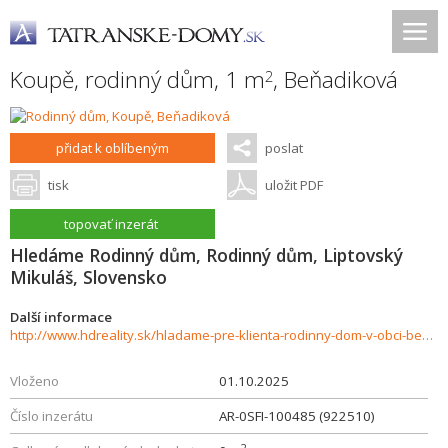
Koupě, rodinný dům, 1 m
,
Beňadiková
2
přidat k oblíbeným
poslat
tisk
uložit PDF
topovať inzerát
Hledáme Rodinný dům, Rodinný dům, Liptovský
Mikuláš, Slovensko
Další informace
http://www.hdreality.sk/hladame-pre-klienta-rodinny-dom-v-obci-benadikova-937250
Vloženo
01.10.2025
Číslo inzerátu
AR-0SFI-100485 (922510)
2