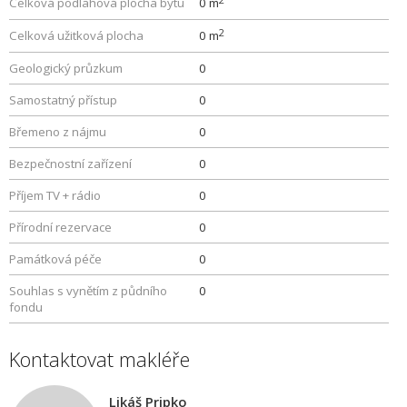
Celková podlahová plocha bytu
0 m
2
Celková užitková plocha
0 m
Geologický průzkum
0
Samostatný přístup
0
Břemeno z nájmu
0
Bezpečnostní zařízení
0
Příjem TV + rádio
0
Přírodní rezervace
0
Památková péče
0
Souhlas s vynětím z půdního
0
fondu
Kontaktovat makléře
Likáš Pripko