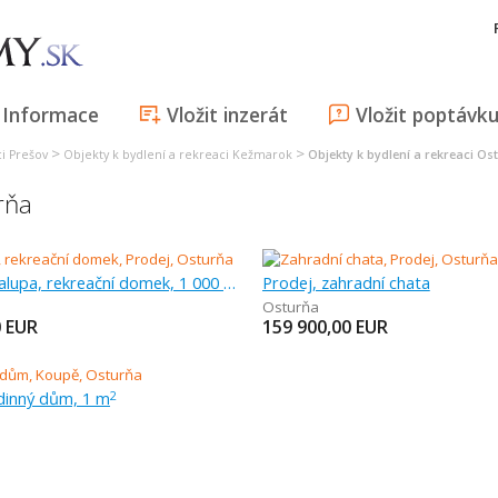
Informace
Vložit inzerát
Vložit poptávk
>
>
ci Prešov
Objekty k bydlení a rekreaci Kežmarok
Objekty k bydlení a rekreaci Os
rňa
Prodej, chalupa, rekreační domek, 1 000 m
Prodej, zahradní chata
Osturňa
0
EUR
159 900,00
EUR
dinný dům, 1 m
2