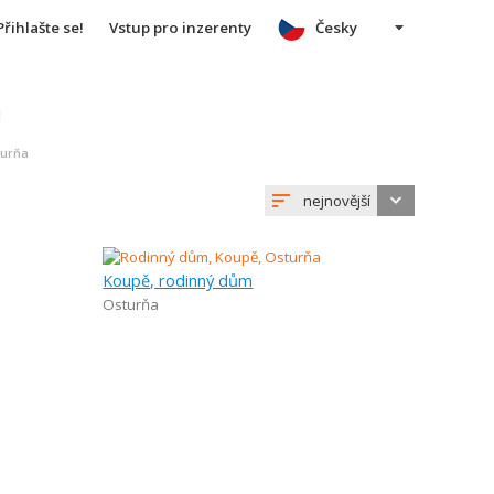
Přihlašte se!
Vstup pro inzerenty
Česky
u
turňa
nejnovější
Koupě, rodinný dům
Osturňa