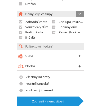
Dražba
Domy, vily, chalupy
Zahradní chata
Chalupa, rekreační domek
Venkovský dům
Rodinný dům
Rodinná vila
Zemědělská usedlost
Jiný dům
Cena
Plocha
všechny inzeráty
realitní kancelář
soukromý inzerent
Zobrazit
4
nemovitostí