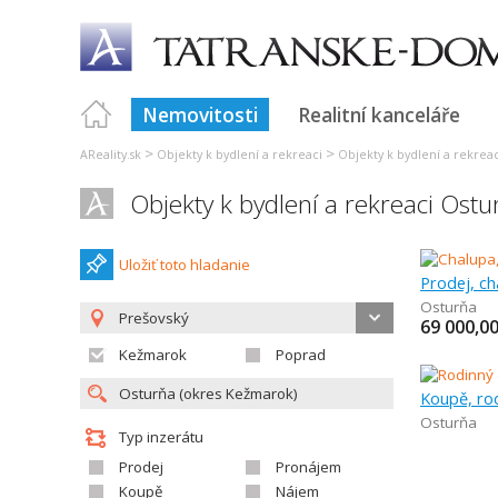
Nemovitosti
Realitní kanceláře
>
>
AReality.sk
Objekty k bydlení a rekreaci
Objekty k bydlení a rekrea
Objekty k bydlení a rekreaci Ostu
Uložiť toto hladanie
Osturňa
Prešovský
69 000,0
Kežmarok
Poprad
Koupě, ro
Osturňa
Typ inzerátu
Prodej
Pronájem
Koupě
Nájem