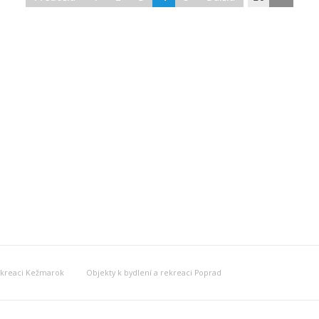
rekreaci Kežmarok
Objekty k bydlení a rekreaci Poprad