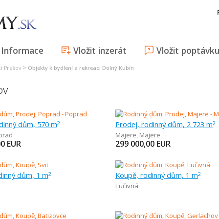
Informace
Vložit inzerát
Vložit poptávk
>
ci Prešov
Objekty k bydlení a rekreaci Dolný Kubín
ov
odinný dům, 570 m
Prodej, rodinný dům, 2 723 m
2
2
prad
Majere
,
Majere
00
EUR
299 000,00
EUR
dinný dům, 1 m
Koupě, rodinný dům, 1 m
2
2
Lučivná