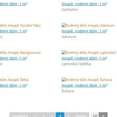
dinný dům, 1 m
Koupě, rodinný dům, 1 m
2
2
Gerlachov
dinný dům, 1 m
Koupě, rodinný dům, 1 m
2
2
ry
Gánovce
dinný dům, 1 m
Koupě, rodinný dům, 1 m
2
2
ce
Liptovská Teplička
dinný dům, 1 m
Koupě, rodinný dům, 1 m
2
2
Šuňava
Predošlá
1
2
3
4
5
Ďalšia
20