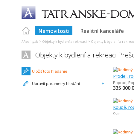
Nemovitosti
Realitní kanceláře
>
>
AReality.sk
Objekty k bydlení a rekreaci
Objekty k bydlení a rekrea
Objekty k bydlení a rekreaci Preš
Uložiť toto hladanie
Prodej, r
Poprad
,
Po
Upravit parametry hledání
335 000,
Koupě, ro
Svit