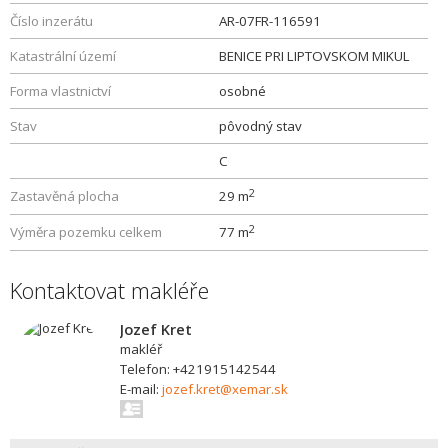
Číslo inzerátu
AR-07FR-116591
Katastrální území
BENICE PRI LIPTOVSKOM MIKUL
Forma vlastnictví
osobné
Stav
pôvodný stav
C
2
Zastavěná plocha
29 m
2
Výměra pozemku celkem
77 m
Kontaktovat makléře
Jozef Kret
makléř
Telefon: +421915142544
E-mail:
jozef.kret@xemar.sk