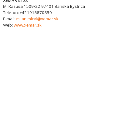
XEMAR s.r.o.
M. Rázusa 1509/22
97401
Banská Bystrica
Telefon:
+421915870350
E-mail:
milan.mlcal@xemar.sk
Web:
www.xemar.sk