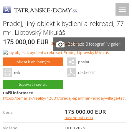
Prodej, jiný objekt k bydlení a rekreaci, 77
m
,
Liptovský Mikuláš
2
175 000,00 EUR
navrhnout cenu
Zobrazit 8 fotografií v galerii
přidat k oblíbeným
poslat
tisk
uložit PDF
topovať inzerát
Další informace
https://xemar.sk/reality/12031/predaj-apartman-holiday-village-tatralandia
175 000,00
EUR
Cena
navrhnout cenu
Vloženo
18.08.2025