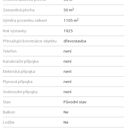
2
Zastavěná plocha
50 m
2
Výměra pozemku celkem
1105 m
Rok výstavby
1925
Převažující konstrukce objektu
dřevostavba
Telefon
není
Kanalizační přípojka
není
Elektrická přípojka
není
Plynová přípojka
není
Vodovodní přípojka
není
Stav
Původní stav
Balkon
Ne
Lodžie
Ne