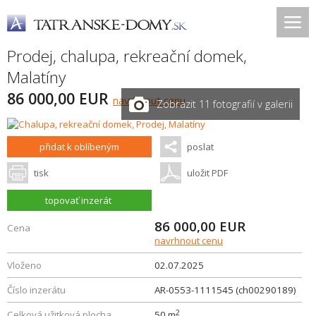
Prodej, chalupa, rekreační domek,
Malatíny
86 000,00 EUR
navrhnout cenu
Zobrazit 11 fotografií v galerii
přidat k oblíbeným
poslat
tisk
uložit PDF
topovať inzerát
86 000,00
EUR
Cena
navrhnout cenu
Vloženo
02.07.2025
Číslo inzerátu
AR-0553-1111545 (ch00290189)
2
Celková užitková plocha
50 m