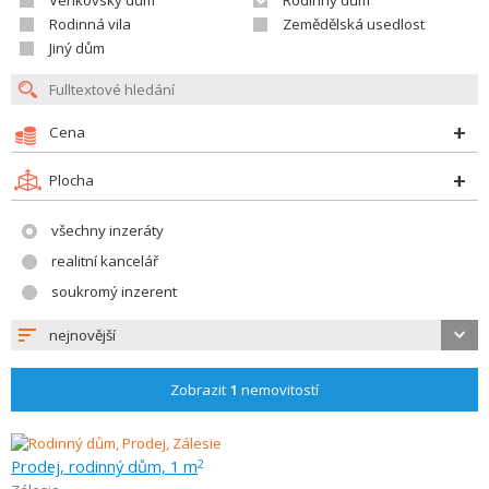
Venkovský dům
Rodinný dům
Rodinná vila
Zemědělská usedlost
Jiný dům
Cena
Plocha
všechny inzeráty
realitní kancelář
soukromý inzerent
nejnovější
Zobrazit
1
nemovitostí
Prodej, rodinný dům, 1 m
2