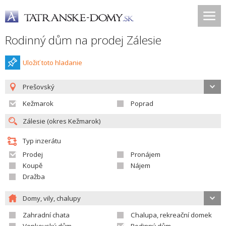
Rodinný dům na prodej Zálesie
Uložiť toto hladanie
Prešovský
Kežmarok
Poprad
Typ inzerátu
Prodej
Pronájem
Koupě
Nájem
Dražba
Domy, vily, chalupy
Zahradní chata
Chalupa, rekreační domek