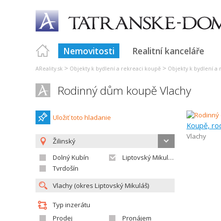
Nemovitosti
Realitní kanceláře
>
>
AReality.sk
Objekty k bydlení a rekreaci koupě
Objekty k bydlení a 
Rodinný dům koupě Vlachy
Uložiť toto hladanie
Koupě, ro
Vlachy
Žilinský
Dolný Kubín
Liptovský Mikuláš
Tvrdošín
Typ inzerátu
Prodej
Pronájem