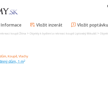
Informace
Vložit inzerát
Vložit poptávk
>
>
rekreaci koupě Žilina
Objekty k bydlení a rekreaci koupě Liptovský Mikuláš
Objekt
dinný dům, 1 m
2