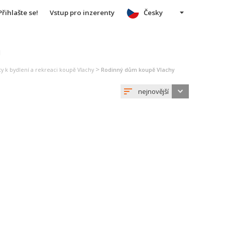
Přihlašte se!
Vstup pro inzerenty
Česky
u
>
y k bydlení a rekreaci koupě Vlachy
Rodinný dům koupě Vlachy
nejnovější