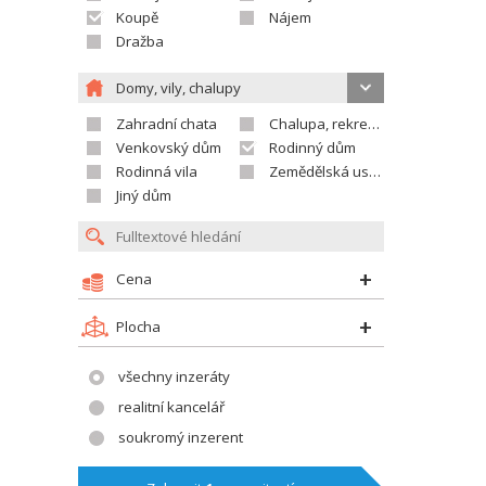
Koupě
Nájem
Dražba
Domy, vily, chalupy
Zahradní chata
Chalupa, rekreační domek
Venkovský dům
Rodinný dům
Rodinná vila
Zemědělská usedlost
Jiný dům
Cena
Plocha
všechny inzeráty
realitní kancelář
soukromý inzerent