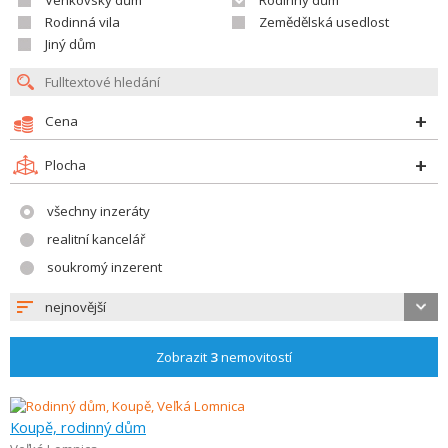
Venkovský dům
Rodinný dům
Rodinná vila
Zemědělská usedlost
Jiný dům
Cena
Plocha
všechny inzeráty
realitní kancelář
soukromý inzerent
nejnovější
Zobrazit
3
nemovitostí
Koupě, rodinný dům