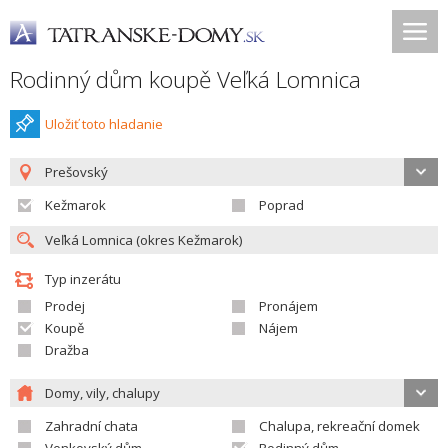
Rodinný dům koupě Veľká Lomnica
Uložiť toto hladanie
Prešovský
Kežmarok
Poprad
Typ inzerátu
Prodej
Pronájem
Koupě
Nájem
Dražba
Domy, vily, chalupy
Zahradní chata
Chalupa, rekreační domek