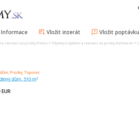
Informace
Vložit inzerát
Vložit poptávk
>
>
í a rekreaci na prodej Prešov
Objekty k bydlení a rekreaci na prodej Kežmarok
O
odinný dům, 510 m
2
0
EUR