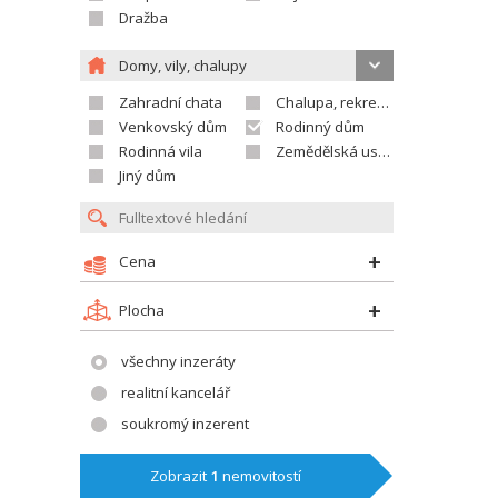
Dražba
Domy, vily, chalupy
Zahradní chata
Chalupa, rekreační domek
Venkovský dům
Rodinný dům
Rodinná vila
Zemědělská usedlost
Jiný dům
Cena
Plocha
všechny inzeráty
realitní kancelář
soukromý inzerent
Zobrazit
1
nemovitostí