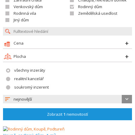
Zahradní chata
Chalupa, rekreační domek
Venkovský dům
Rodinný dům
Rodinná vila
Zemědělská usedlost
Jiný dům
Cena
Plocha
všechny inzeráty
realitní kancelář
soukromý inzerent
nejnovější
Zobrazit
1
nemovitostí
2