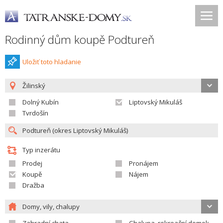
Rodinný dům koupě Podtureň
Uložiť toto hladanie
Žilinský
Dolný Kubín
Liptovský Mikuláš
Tvrdošín
Typ inzerátu
Prodej
Pronájem
Koupě
Nájem
Dražba
Domy, vily, chalupy