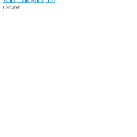
Koupě, rodinný dům, 1 m
Podtureň