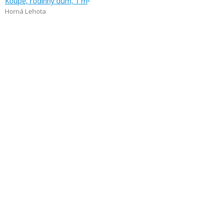
Koupě, rodinný dům, 1 m
Horná Lehota