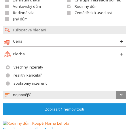
Zahradní chata
Chalupa, rekreační domek
Venkovský dům
Rodinný dům
Rodinná vila
Zemědělská usedlost
Jiný dům
Cena
Plocha
všechny inzeráty
realitní kancelář
soukromý inzerent
nejnovější
Zobrazit
1
nemovitostí
2