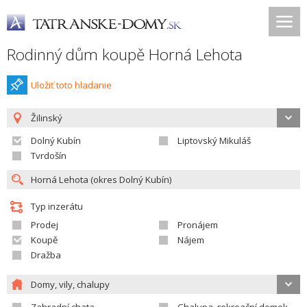
Rodinný dům koupě Horná Lehota
Uložiť toto hladanie
Žilinský
Dolný Kubín
Liptovský Mikuláš
Tvrdošín
Typ inzerátu
Prodej
Pronájem
Koupě
Nájem
Dražba
Domy, vily, chalupy