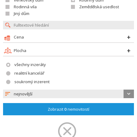
Venkovský dům
Rodinný dům
Rodinná vila
Zemědělská usedlost
Jiný dům
Cena
Plocha
všechny inzeráty
realitní kancelář
soukromý inzerent
nejnovější
Zobrazit
0
nemovitostí