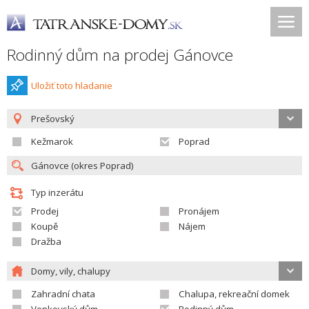
Rodinný dům na prodej Gánovce
Uložiť toto hladanie
Prešovský
Kežmarok
Poprad
Typ inzerátu
Prodej
Pronájem
Koupě
Nájem
Dražba
Domy, vily, chalupy
Zahradní chata
Chalupa, rekreační domek