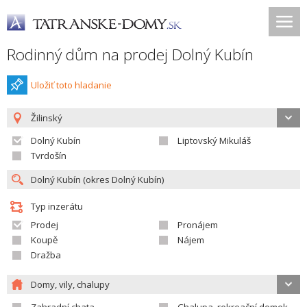
Rodinný dům na prodej Dolný Kubín
Uložiť toto hladanie
Žilinský
Dolný Kubín
Liptovský Mikuláš
Tvrdošín
Typ inzerátu
Prodej
Pronájem
Koupě
Nájem
Dražba
Domy, vily, chalupy