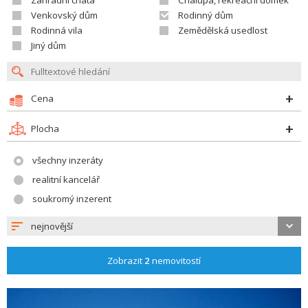
Zahradní chata
Chalupa, rekreační domek
Venkovský dům
Rodinný dům
Rodinná vila
Zemědělská usedlost
Jiný dům
Cena
Plocha
všechny inzeráty
realitní kancelář
soukromý inzerent
nejnovější
Zobrazit
2
nemovitostí