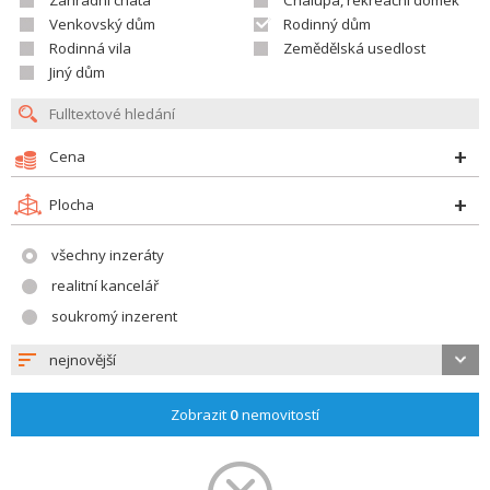
Zahradní chata
Chalupa, rekreační domek
Venkovský dům
Rodinný dům
Rodinná vila
Zemědělská usedlost
Jiný dům
Cena
Plocha
všechny inzeráty
realitní kancelář
soukromý inzerent
nejnovější
Zobrazit
0
nemovitostí