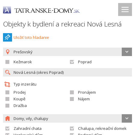
Objekty k bydlení a rekreaci Nová Lesná
Uložiť toto hladanie
Prešovský
Kežmarok
Poprad
Typ inzerátu
Prodej
Pronájem
Koupě
Nájem
Dražba
Domy, vily, chalupy
Zahradní chata
Chalupa, rekreační domek