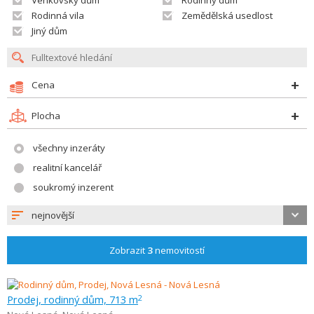
Venkovský dům
Rodinný dům
Rodinná vila
Zemědělská usedlost
Jiný dům
Cena
Plocha
všechny inzeráty
realitní kancelář
soukromý inzerent
nejnovější
Zobrazit
3
nemovitostí
Prodej, rodinný dům, 713 m
2