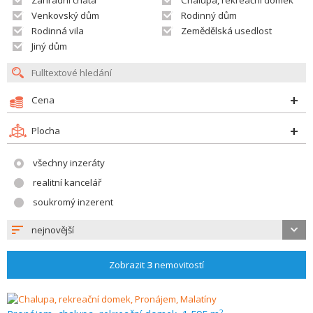
Zahradní chata
Chalupa, rekreační domek
Venkovský dům
Rodinný dům
Rodinná vila
Zemědělská usedlost
Jiný dům
Cena
Plocha
všechny inzeráty
realitní kancelář
soukromý inzerent
nejnovější
Zobrazit
3
nemovitostí
2