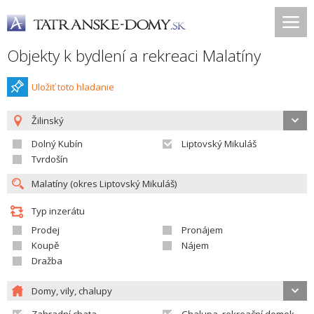
Objekty k bydlení a rekreaci Malatíny
Uložiť toto hladanie
Žilinský
Dolný Kubín
Liptovský Mikuláš
Tvrdošín
Typ inzerátu
Prodej
Pronájem
Koupě
Nájem
Dražba
Domy, vily, chalupy