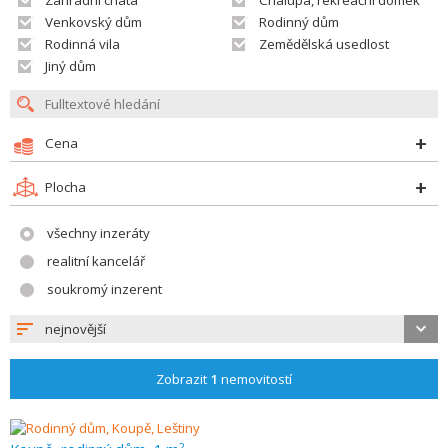
Zahradní chata
Chalupa, rekreační domek
Venkovský dům
Rodinný dům
Rodinná vila
Zemědělská usedlost
Jiný dům
Cena
Plocha
všechny inzeráty
realitní kancelář
soukromý inzerent
nejnovější
Zobrazit
1
nemovitostí
2