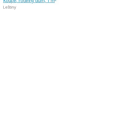
Koupě, rodinný dům, 1 m
Leštiny