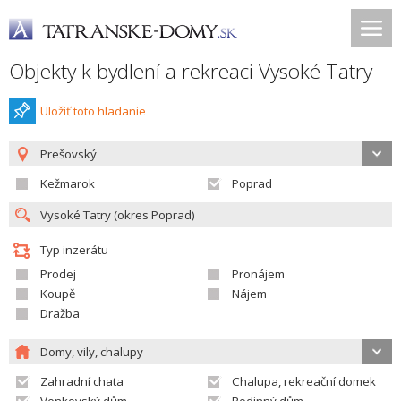
Objekty k bydlení a rekreaci Vysoké Tatry
Uložiť toto hladanie
Prešovský
Kežmarok
Poprad
Typ inzerátu
Prodej
Pronájem
Koupě
Nájem
Dražba
Domy, vily, chalupy
Zahradní chata
Chalupa, rekreační domek