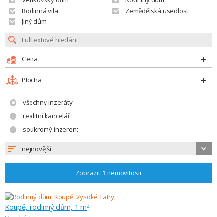
Venkovský dům
Rodinný dům
Rodinná vila
Zemědělská usedlost
Jiný dům
Cena
Plocha
všechny inzeráty
realitní kancelář
soukromý inzerent
nejnovější
Zobrazit
1
nemovitostí
Koupě, rodinný dům, 1 m
2