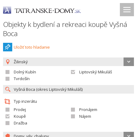
Objekty k bydlení a rekreaci koupě Vyšná
Boca
Uložiť toto hladanie
Žilinský
Dolný Kubín
Liptovský Mikuláš
Tvrdošín
Typ inzerátu
Prodej
Pronájem
Koupě
Nájem
Dražba
Domy, vily, chalupy