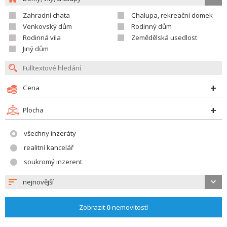
Zahradní chata
Chalupa, rekreační domek
Venkovský dům
Rodinný dům
Rodinná vila
Zemědělská usedlost
Jiný dům
Cena
Plocha
všechny inzeráty
realitní kancelář
soukromý inzerent
nejnovější
Zobrazit
0
nemovitostí