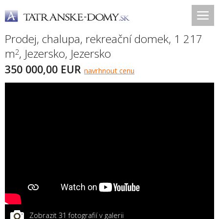
Prodej, chalupa, rekreační domek, 1 217
m
,
Jezersko
,
Jezersko
2
350 000,00 EUR
navrhnout cenu
Zobrazit 31 fotografií v galerii