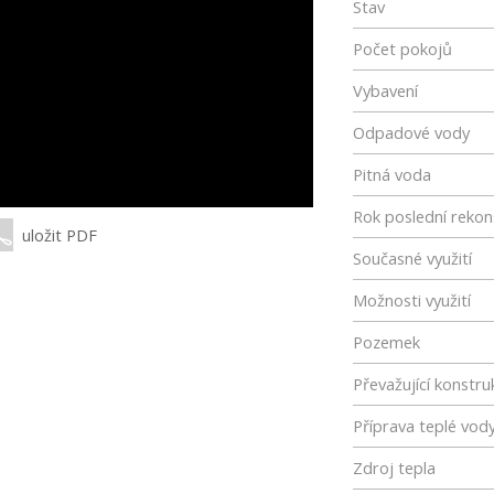
Stav
Počet pokojů
Vybavení
Odpadové vody
Pitná voda
Rok poslední rekon
uložit PDF
Současné využití
Možnosti využití
Pozemek
Převažující konstru
Příprava teplé vod
Zdroj tepla