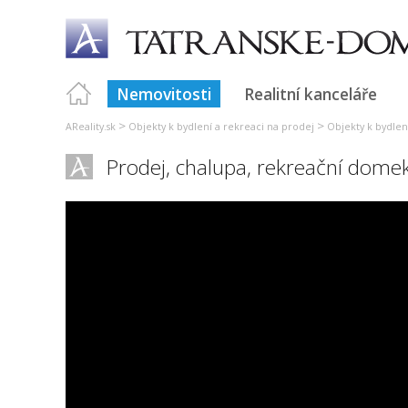
Nemovitosti
Realitní kanceláře
>
>
AReality.sk
Objekty k bydlení a rekreaci na prodej
Objekty k bydlení
Prodej, chalupa, rekreační dome