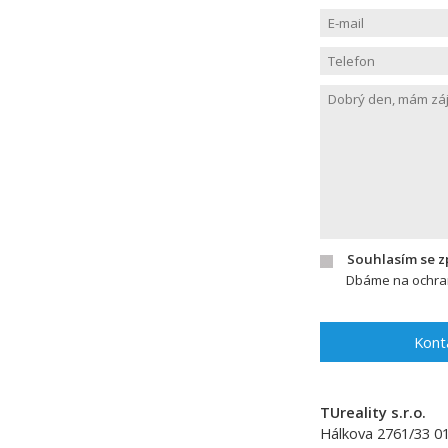
Souhlasím se 
Dbáme na ochran
Kont
TUreality s.r.o.
Hálkova 2761/33
0