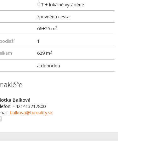
ÚT + lokálně vytápěné
zpevněná cesta
66+25 m
2
podlaží
1
elkem
629 m
2
a dohodou
makléře
lotka Balková
lefon: +421413217800
mail:
balkova@tureality.sk