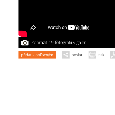
Zobrazit 19 fotografií v galerii
přidat k oblíbeným
poslat
tisk