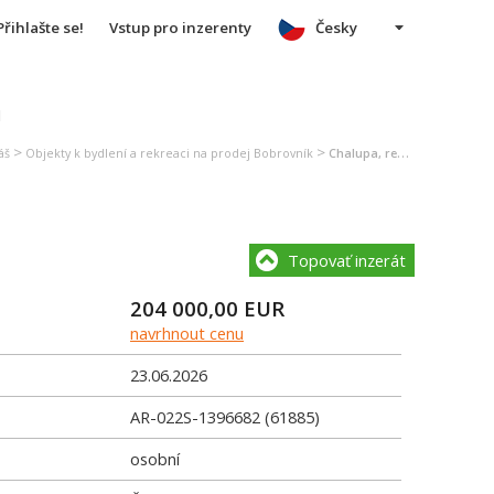
Přihlašte se!
Vstup pro inzerenty
Česky
u
>
>
áš
Objekty k bydlení a rekreaci na prodej Bobrovník
Chalupa, rekreační domek na prodej Bobrovník
Topovať inzerát
204 000,00
EUR
navrhnout cenu
23.06.2026
AR-022S-1396682 (61885)
osobní