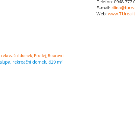
Telefon:
0948 777 
E-mail:
zilina@turea
Web:
www.TUrealit
alupa, rekreační domek, 629 m
2