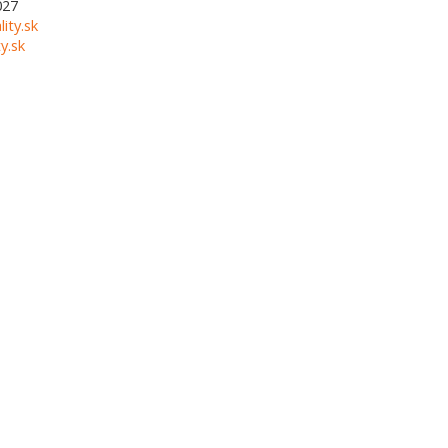
027
lity.sk
y.sk