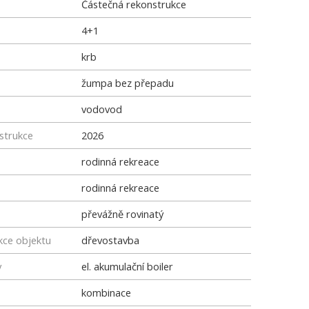
Částečná rekonstrukce
4+1
krb
žumpa bez přepadu
vodovod
strukce
2026
rodinná rekreace
rodinná rekreace
převážně rovinatý
kce objektu
dřevostavba
y
el. akumulační boiler
kombinace