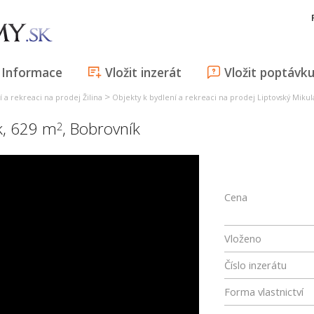
Informace
Vložit inzerát
Vložit poptávk
>
 a rekreaci na prodej Žilina
Objekty k bydlení a rekreaci na prodej Liptovský Mikul
k, 629 m
,
Bobrovník
2
Cena
Vloženo
Číslo inzerátu
Forma vlastnictví